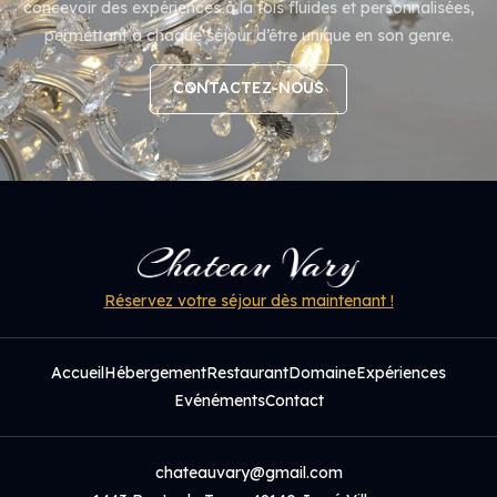
concevoir des expériences à la fois fluides et personnalisées,
permettant à chaque séjour d’être unique en son genre.
CONTACTEZ-NOUS
CONTACTEZ-NOUS
Réservez votre séjour dès maintenant !
Accueil
Hébergement
Restaurant
Domaine
Expériences
Evénéments
Contact
chateauvary@gmail.com